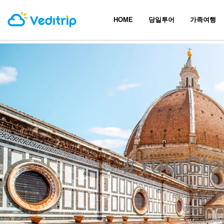
HOME
당일투어
가족여행
#YourSto
베디트립과 함
​여행 후기