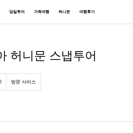
당일투어
가족여행
허니문
여행후기
아 허니문 스냅투어
0
방문 서비스