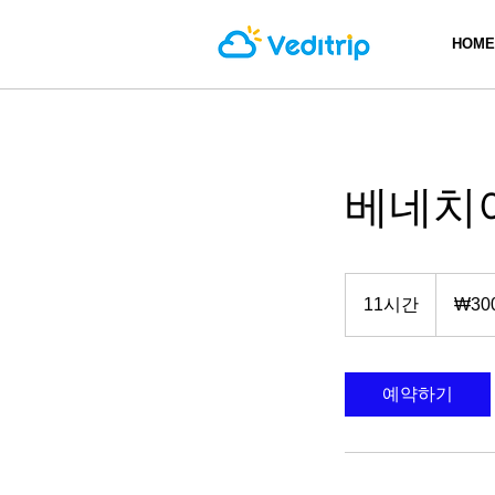
HOME
베네치
300
대
11시간
1
₩30
한
민
1
국
시
원
간
예약하기